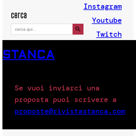
Instagram
cerca
Youtube
Search Button
Search
for:
Twitch
STANCA
Se vuoi inviarci una
proposta puoi scrivere a
proposte@rivistastanca.com