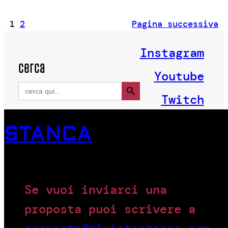
1
2
Pagina successiva
Instagram
cerca
Youtube
Search Button
Search
for:
Twitch
STANCA
Se vuoi inviarci una
proposta puoi scrivere a