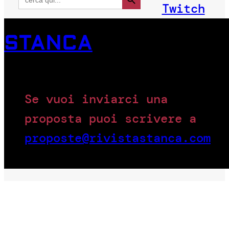
for:
Twitch
STANCA
Se vuoi inviarci una
proposta puoi scrivere a
proposte@rivistastanca.com