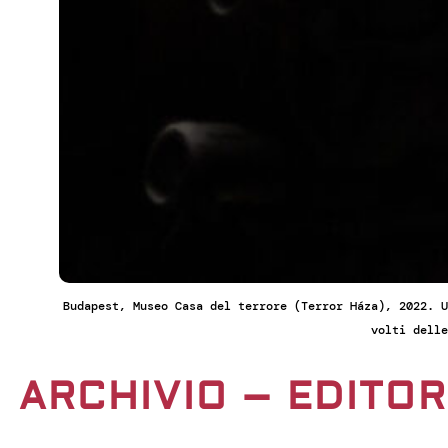
Budapest, Museo Casa del terrore (Terror Háza), 2022. U
volti delle
ARCHIVIO – EDITOR