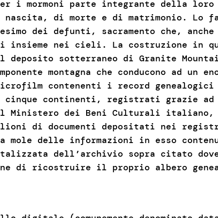
er i mormoni parte integrante della loro
 nascita, di morte e di matrimonio. Lo f
esimo dei defunti, sacramento che, anche
i insieme nei cieli. La costruzione in q
l deposito sotterraneo di Granite Mounta
mponente montagna che conducono ad un en
icrofilm contenenti i record genealogici
 cinque continenti, registrati grazie ad
l Ministero dei Beni Culturali italiano,
lioni di documenti depositati nei regist
a mole delle informazioni in esso conten
talizzata dell’archivio sopra citato dov
ne di ricostruire il proprio albero gene
llo digitale (comunemente denominato dat