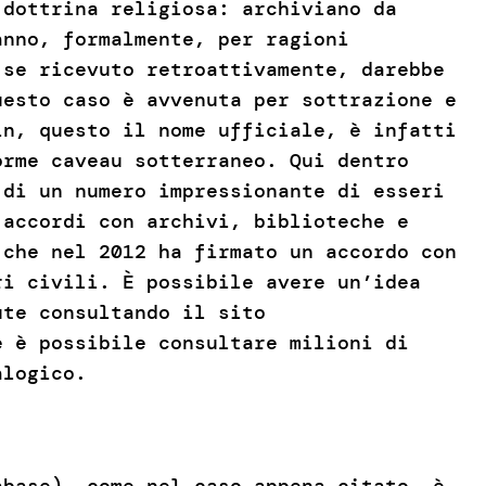
 dottrina religiosa: archiviano da
anno, formalmente, per ragioni
 se ricevuto retroattivamente, darebbe
uesto caso è avvenuta per sottrazione e
in, questo il nome ufficiale, è infatti
orme caveau sotterraneo. Qui dentro
 di un numero impressionante di esseri
 accordi con archivi, biblioteche e
 che nel 2012 ha firmato un accordo con
ri civili. È possibile avere un’idea
ute consultando il sito
e è possibile consultare milioni di
alogico.
abase), come nel caso appena citato, è