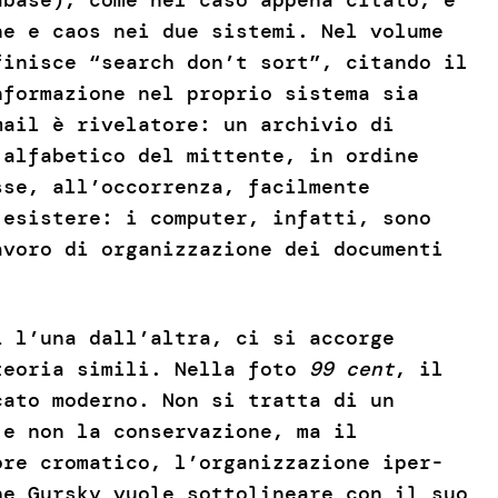
ne e caos nei due sistemi. Nel volume
finisce “search don’t sort”, citando il
nformazione nel proprio sistema sia
mail è rivelatore: un archivio di
 alfabetico del mittente, in ordine
sse, all’occorrenza, facilmente
 esistere: i computer, infatti, sono
avoro di organizzazione dei documenti
i l’una dall’altra, ci si accorge
 teoria simili. Nella foto
99 cent
, il
cato moderno. Non si tratta di un
 e non la conservazione, ma il
ore cromatico, l’organizzazione iper-
he Gursky vuole sottolineare con il suo