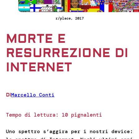
r/place, 2017
MORTE E
RESURREZIONE DI
INTERNET
Marcello Conti
DI
Tempo di lettura:
10
pignalenti
Uno spettro s’aggira per i nostri device: