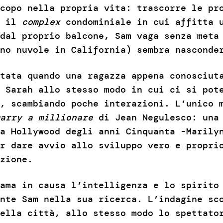
copo nella propria vita: trascorre le pr
e il
complex
condominiale in cui affitta u
dal proprio balcone, Sam vaga senza meta
ono nuvole in California) sembra nascond
tata quando una ragazza appena conosciut
 Sarah allo stesso modo in cui ci si pot
, scambiando poche interazioni. L’unico 
arry a millionare
di Jean Negulesco: una 
a Hollywood degli anni Cinquanta -Marily
er dare avvio allo sviluppo vero e propr
izione.
ama in causa l’intelligenza e lo spirito 
nte Sam nella sua ricerca. L’indagine sc
ella città, allo stesso modo lo spettato