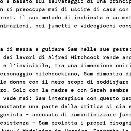
o e basato sul salvataggio di una princi
n si preoccupa mai di uscire di casa con
rnet. Il suo metodo di inchiesta è un me
nimazioni, nei fumetti e videogiochi con
a di massa a guidare Sam nelle sue gesta
 dei lavori di Alfred Hitchcock rende an
 e l’invisibile, tra una dimensione onir
ersonaggio hitchcockiano, Sam dimostra d
le donne con il mero scopo di soddisfare
zo. Solo con la madre e con Sarah sembra
 vede mai: Sam interagisce con questo pe
nostante una parte della critica si sia 
agonista – accusato di romanticizzare fuo
esistenza – Sam proietta i propri bisogni
 Judy / Madeleine in
Vertigo
. Entrambe le