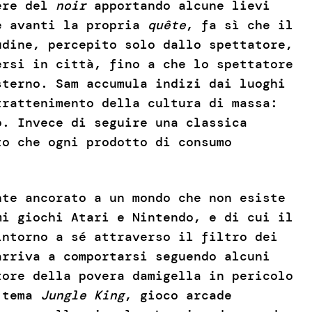
nere del
noir
apportando alcune lievi
re avanti la propria
quête
, fa sì che il
udine, percepito solo dallo spettatore,
ersi in città, fino a che lo spettatore
sterno. Sam accumula indizi dai luoghi
trattenimento della cultura di massa:
o. Invece di seguire una classica
to che ogni prodotto di consumo
nte ancorato a un mondo che non esiste
mi giochi Atari e Nintendo, e di cui il
intorno a sé attraverso il filtro dei
arriva a comportarsi seguendo alcuni
tore della povera damigella in pericolo
a tema
Jungle King
, gioco arcade