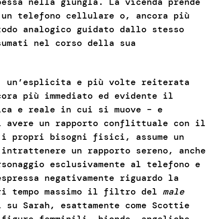
pessa nella giungla. La vicenda prende
 un telefono cellulare o, ancora più
todo analogico guidato dallo stesso
sumati nel corso della sua
: un’esplicita e più volte reiterata
cora più immediato ed evidente il
ica e reale in cui si muove – e
i avere un rapporto conflittuale con il
 i propri bisogni fisici, assume un
 intrattenere un rapporto sereno, anche
rsonaggio esclusivamente al telefono e
espressa negativamente riguardo la
ri tempo massimo il filtro del
male
 su Sarah, esattamente come Scottie
 figure femminili, bionde, angeliche,