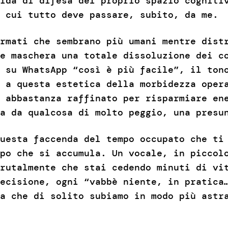
ida di difesa del proprio spazio cogniti
 cui tutto deve passare, subito, da me.
rmati che sembrano più umani mentre dist
e maschera una totale dissoluzione dei c
 su WhatsApp “così è più facile”, il ton
 a questa estetica della morbidezza oper
 abbastanza raffinato per risparmiare en
a da qualcosa di molto peggio, una presu
uesta faccenda del tempo occupato che ti
po che si accumula. Un vocale, in piccol
rutalmente che stai cedendo minuti di vi
ecisione, ogni “vabbè niente, in pratica
a che di solito subiamo in modo più astr