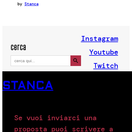
by
Stanca
Instagram
cerca
Youtube
Search Button
Search
for:
Twitch
STANCA
Se vuoi inviarci una
proposta puoi scrivere a