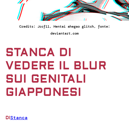
Credits: Jccf11, Hentai ahegao glitch, fonte:
deviantart.com
STANCA DI
VEDERE IL BLUR
SUI GENITALI
GIAPPONESI
Stanca
DI