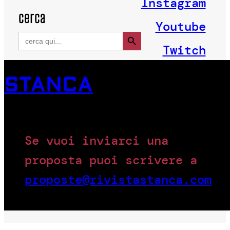
Instagram
cerca
Youtube
Search Button
Search
for:
Twitch
STANCA
Se vuoi inviarci una
proposta puoi scrivere a
proposte@rivistastanca.com