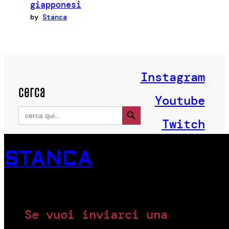
giapponesi
by
Stanca
Instagram
cerca
Youtube
Search Button
Search
for:
Twitch
STANCA
Se vuoi inviarci una