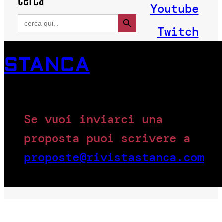
cerca
Youtube
Search Button
Search
for:
Twitch
STANCA
Se vuoi inviarci una
proposta puoi scrivere a
proposte@rivistastanca.com