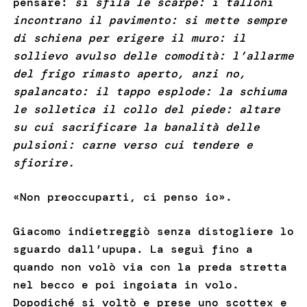
pensare:
si sfila le scarpe: i talloni
incontrano il pavimento: si mette sempre
di schiena per erigere il muro: il
sollievo avulso delle comodità: l’allarme
del frigo rimasto aperto, anzi no,
spalancato: il tappo esplode: la schiuma
le solletica il collo del piede: altare
su cui sacrificare la banalità delle
pulsioni: carne verso cui tendere e
sfiorire.
«Non preoccuparti, ci penso io».
Giacomo indietreggiò senza distogliere lo
sguardo dall’upupa. La seguì fino a
quando non volò via con la preda stretta
nel becco e poi ingoiata in volo.
Dopodiché si voltò e prese uno scottex e