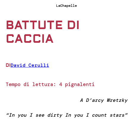
LaChapelle
BATTUTE DI
CACCIA
David Cerulli
DI
Tempo di lettura:
4
pignalenti
A D’arcy Wretzky
“In you I see dirty In you I count stars”