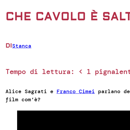
CHE CAVOLO È SALT
DI
Stanca
Tempo di lettura:
< 1
pignalen
Alice Sagrati e
Franco Cimei
parlano de
film com’è?