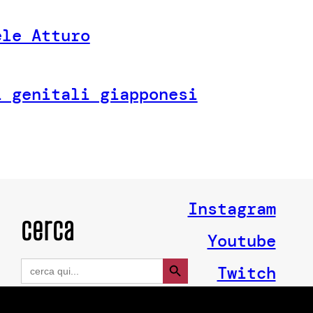
ele Atturo
i genitali giapponesi
Instagram
cerca
Youtube
Search Button
Search
Twitch
for: