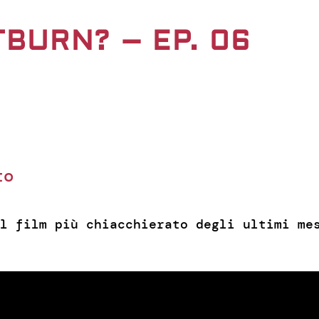
BURN? – EP. 06
to
l film più chiacchierato degli ultimi mes