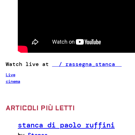
Watch live at
/ rassegna_stanca
Live
cinema
ARTICOLI PIÙ LETTI
stanca di paolo ruffini