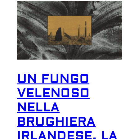
UN FUNGO
VELENOSO
NELLA
BRUGHIERA
IRLANDESE. LA