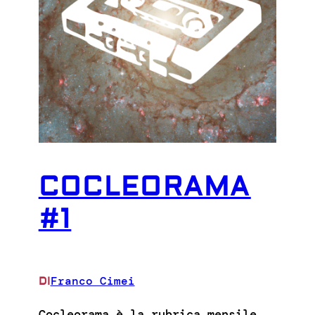
COCLEORAMA
#1
Franco Cimei
DI
Cocleorama è la rubrica mensile