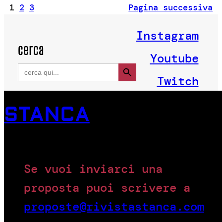
1
2
3
Pagina successiva
Instagram
cerca
Youtube
Search Button
Search
for:
Twitch
STANCA
Se vuoi inviarci una
proposta puoi scrivere a
proposte@rivistastanca.com