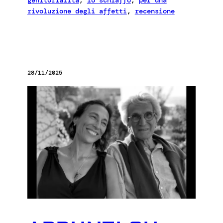
genitorialità
, 
lo schiaffo
, 
per una
rivoluzione degli affetti
, 
recensione
28/11/2025