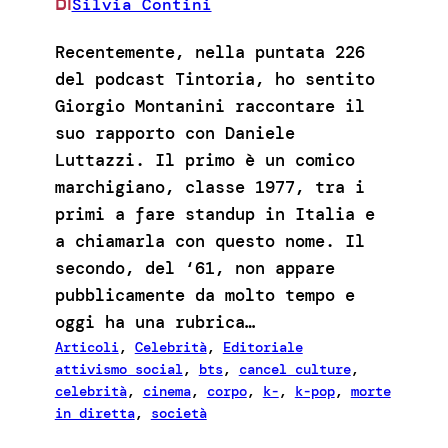
Silvia Contini
DI
Recentemente, nella puntata 226
del podcast Tintoria, ho sentito
Giorgio Montanini raccontare il
suo rapporto con Daniele
Luttazzi. Il primo è un comico
marchigiano, classe 1977, tra i
primi a fare standup in Italia e
a chiamarla con questo nome. Il
secondo, del ‘61, non appare
pubblicamente da molto tempo e
oggi ha una rubrica…
Articoli
, 
Celebrità
, 
Editoriale
attivismo social
, 
bts
, 
cancel culture
, 
celebrità
, 
cinema
, 
corpo
, 
k-
, 
k-pop
, 
morte
in diretta
, 
società