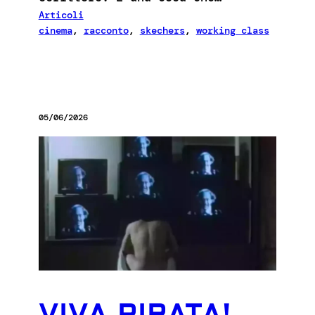
Articoli
cinema
, 
racconto
, 
skechers
, 
working class
05/06/2026