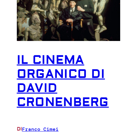
IL CINEMA
ORGANICO DI
DAVID
CRONENBERG
Franco Cimei
DI