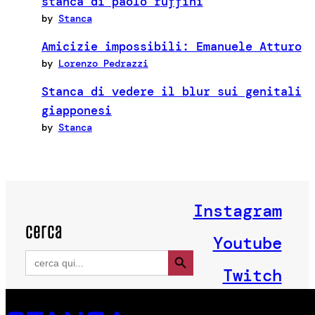
stanca di paolo ruffini
by
Stanca
Amicizie impossibili: Emanuele Atturo
by
Lorenzo Pedrazzi
Stanca di vedere il blur sui genitali
giapponesi
by
Stanca
Instagram
cerca
Youtube
Search Button
Search
for:
Twitch