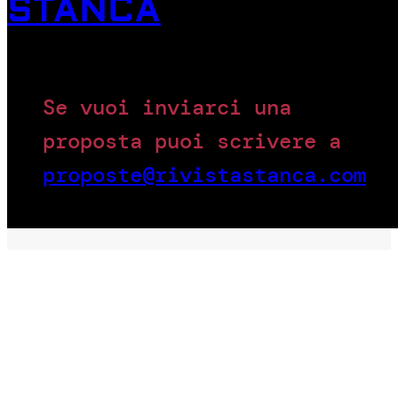
STANCA
Se vuoi inviarci una
proposta puoi scrivere a
proposte@rivistastanca.com