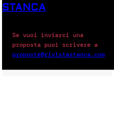
STANCA
Se vuoi inviarci una
proposta puoi scrivere a
proposte@rivistastanca.com