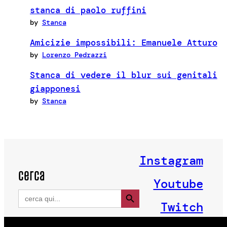
stanca di paolo ruffini
by
Stanca
Amicizie impossibili: Emanuele Atturo
by
Lorenzo Pedrazzi
Stanca di vedere il blur sui genitali
giapponesi
by
Stanca
Instagram
cerca
Youtube
Search Button
Search
for:
Twitch