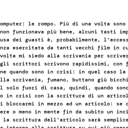
omputer: le rompo. Più di una volta sono
non funzionava più bene, alcuni tasti im
usa dei guasti è, probabilmente, l’ecces
nza esercitata da tanti vecchi film in c
volta mi siedo alla scrivania per scrive
gli scrittori scrivono rapidissimi, con 
ne quando sono in crisi: in quel caso la
lla scrivania, fumano, buttano giù bicch
l solo fuori di casa, quindi, quando son
o in crisi con la scrittura di un artico
i bloccarmi in mezzo ad un articolo: se 
ere o meno in mente fin da subito un inc
 la scrittura dell’articolo sarà semplic
a intorno alla scrittura su cui più spes