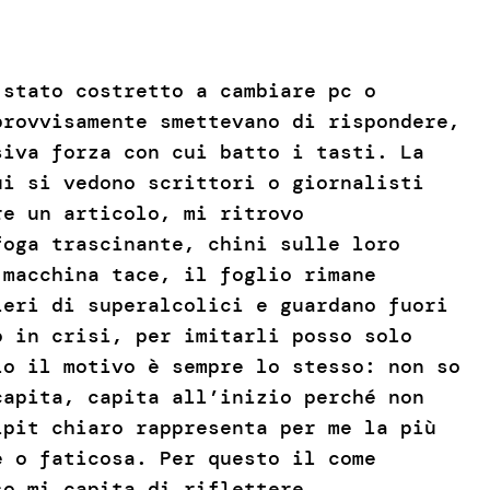
 stato costretto a cambiare pc o
provvisamente smettevano di rispondere,
siva forza con cui batto i tasti. La
ui si vedono scrittori o giornalisti
re un articolo, mi ritrovo
foga trascinante, chini sulle loro
 macchina tace, il foglio rimane
ieri di superalcolici e guardano fuori
o in crisi, per imitarli posso solo
lo il motivo è sempre lo stesso: non so
capita, capita all’inizio perché non
ipit chiaro rappresenta per me la più
e o faticosa. Per questo il come
so mi capita di riflettere.