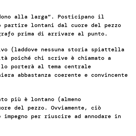
dono alla larga”. Posticipano il
o partire lontani dal cuore del pezzo
grafo prima di arrivare al punto.
ivo (laddove nessuna storia spiattella
ità poiché chi scrive è chiamato a
 lo porterà al tema centrale
niera abbastanza coerente e convincente
nto più è lontano (almeno
uore del pezzo. Ovviamente, ciò
e impegno per riuscire ad annodare in