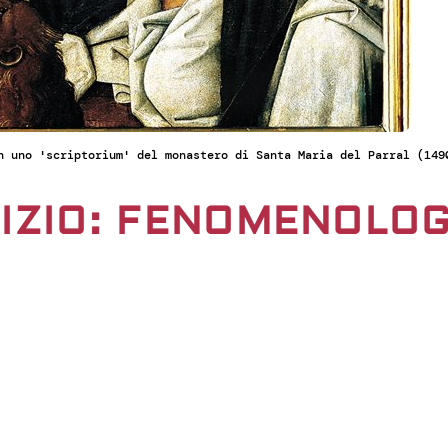
n uno 'scriptorium' del monastero di Santa Maria del Parral (149
NIZIO: FENOMENOLOG