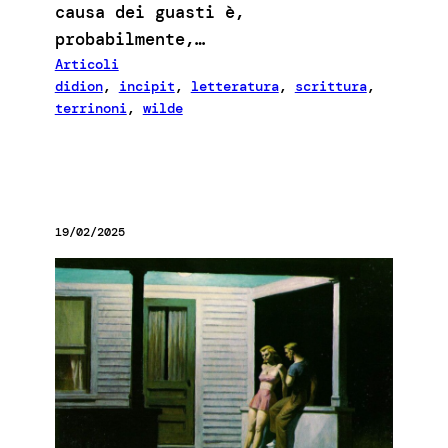
causa dei guasti è,
probabilmente,…
Articoli
didion
, 
incipit
, 
letteratura
, 
scrittura
, 
terrinoni
, 
wilde
19/02/2025