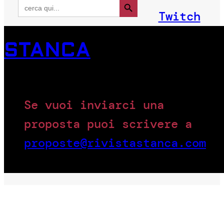
Search
for:
Twitch
STANCA
Se vuoi inviarci una
proposta puoi scrivere a
proposte@rivistastanca.com