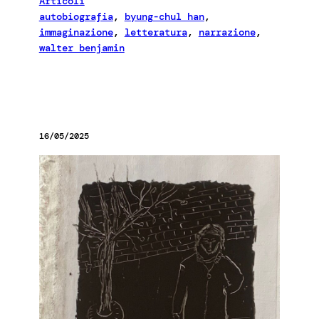
Articoli
autobiografia
, 
byung-chul han
, 
immaginazione
, 
letteratura
, 
narrazione
, 
walter benjamin
16/05/2025