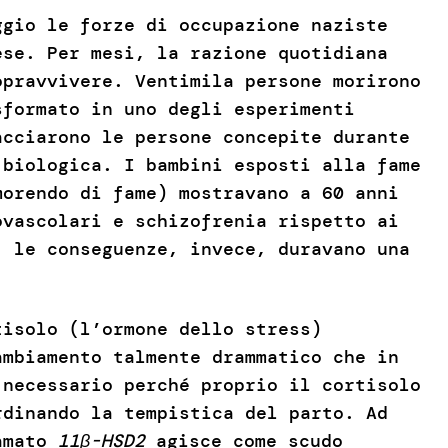
ggio le forze di occupazione naziste
ese. Per mesi, la razione quotidiana
opravvivere. Ventimila persone morirono
sformato in uno degli esperimenti
acciarono le persone concepite durante
 biologica. I bambini esposti alla fame
morendo di fame) mostravano a 60 anni
ovascolari e schizofrenia rispetto ai
, le conseguenze, invece, duravano una
tisolo (l’ormone dello stress)
ambiamento talmente drammatico che in
 necessario perché proprio il cortisolo
rdinando la tempistica del parto. Ad
iamato
11β-HSD2
agisce come scudo