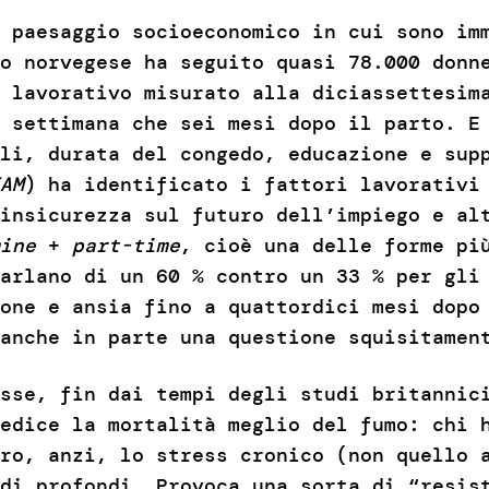
 paesaggio socioeconomico in cui sono im
o norvegese ha seguito quasi 78.000 donn
 lavorativo misurato alla diciassettesim
 settimana che sei mesi dopo il parto. E
li, durata del congedo, educazione e sup
AM
) ha identificato i fattori lavorativi
insicurezza sul futuro dell’impiego e al
mine
+
part-time
, cioè una delle forme pi
arlano di un 60 % contro un 33 % per gli
one e ansia fino a quattordici mesi dopo
 anche in parte una questione squisitame
sse, fin dai tempi degli studi britannic
edice la mortalità meglio del fumo: chi 
ro, anzi, lo stress cronico (non quello 
di profondi. Provoca una sorta di “resis