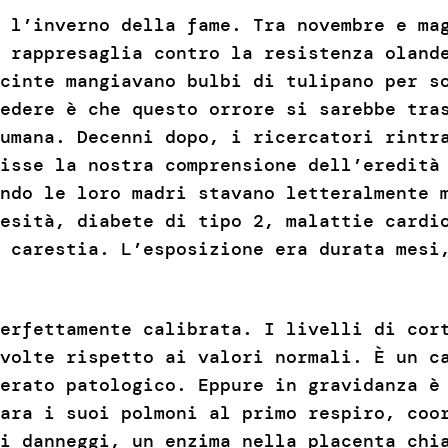
 l’inverno della fame. Tra novembre e ma
 rappresaglia contro la resistenza oland
cinte mangiavano bulbi di tulipano per s
edere è che questo orrore si sarebbe tra
umana. Decenni dopo, i ricercatori rintr
isse la nostra comprensione dell’eredità
ndo le loro madri stavano letteralmente 
esità, diabete di tipo 2, malattie cardi
 carestia. L’esposizione era durata mesi
erfettamente calibrata. I livelli di cor
volte rispetto ai valori normali. È un c
erato patologico. Eppure in gravidanza è
ara i suoi polmoni al primo respiro, coo
si danneggi, un enzima nella placenta ch