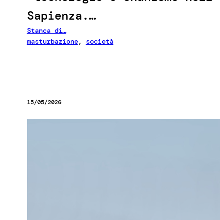
Sapienza.…
Stanca di…
masturbazione
, 
società
15/05/2026