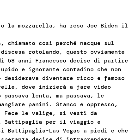
to la mozzarella, ha reso Joe Biden il
a, chiamato così perché nacque sul
 discesa rotolando, questo ovviamente
di 58 anni Francesco decise di partire
tupido e ignorante contadino che non
e desiderava diventare ricco e famoso
relle, dove inizierà a fare video
o passava lenta, ma passava, le
mangiare panini. Stanco e oppresso,
. Fece le valige, si vestì da
i Battipaglia per il viaggio e
si Battipaglia-Las Vegas a piedi e che
 speranza decise di intraprendere