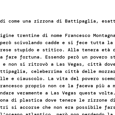
di come una zizzona di Battipaglia, esat
igine trentine di nome Francesco Montagn
però scivolando cadde e si fece tutta la
rese stupido e stitico. Alla tenera età 
a fare fortuna. Essendo però un povero s
 e non si ritrovò a Las Vegas, città dov
ttipaglia, celeberrima città delle mozza
lle e ciauscolo. La vita del povero scem
rancesco proprio non ce la faceva più a 
ndare veramente a Las Vegas questa volta
ona di plastica dove tenere le zizzone d
tri si accorse che non era possibile far
l’oceano atlantico, però non perdendo la