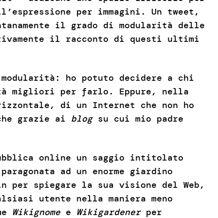
ll’espressione per immagini. Un tweet,
ntanamente il grado di modularità delle
tivamente il racconto di questi ultimi
 modularità: ho potuto decidere a chi
tà migliori per farlo. Eppure, nella
rizzontale, di un Internet che non ho
nche grazie ai
blog
su cui mio padre
ubblica online un saggio intitolato
paragonata ad un enorme giardino
in per spiegare la sua visione del Web,
alsiasi utente nella maniera meno
ome
Wikignome
e
Wikigardener
per