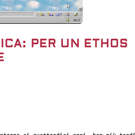
ICA: PER UN ETHOS
E
ntorno ai quattordici anni, ben più tard