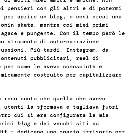
ei pensieri con gli altri e di potermi
) per aprire un blog, e così creai una
sonin skate, mentre coi miei primi
sagace e pungente. Con il tempo però le
no strumento di auto-narrazione
cussioni. Più tardi, Instagram, da
contenuti pubblicitari, reel di
e per come le avevo conosciute e
tmicamente costruito per capitalizzare
o reso conto che quella che avevo
i utenti la sformava e tagliava fuori
ntro cui si era configurata la mia
 primi
blog
e dei vecchi siti su
dit – dedicano uno spazio irrisorio per