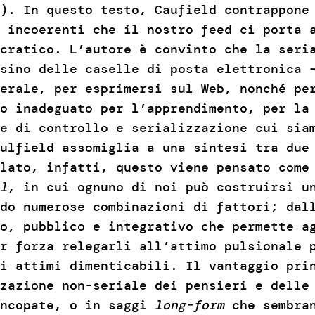
). In questo testo, Caufield contrappone
 incoerenti che il nostro feed ci porta 
cratico. L’autore è convinto che la seri
sino delle caselle di posta elettronica 
erale, per esprimersi sul Web, nonché pe
o inadeguato per l’apprendimento, per la
e di controllo e serializzazione cui sia
ulfield assomiglia a una sintesi tra due
lato, infatti, questo viene pensato come
l
, in cui ognuno di noi può costruirsi u
do numerose combinazioni di fattori; dal
o, pubblico e integrativo che permette a
er forza relegarli all’attimo pulsionale 
i attimi dimenticabili. Il vantaggio pri
zazione non-seriale dei pensieri e delle
incopate, o in saggi
long-form
che sembran