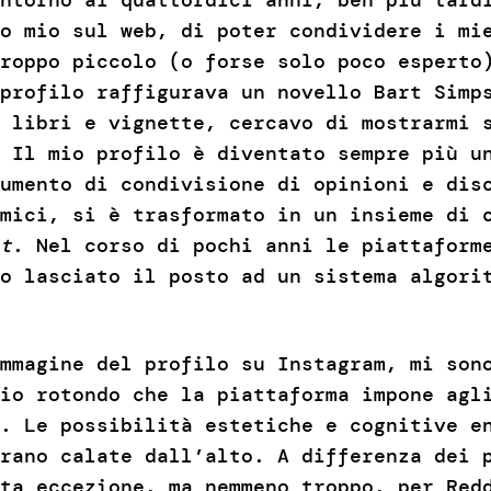
o mio sul web, di poter condividere i mi
roppo piccolo (o forse solo poco esperto
profilo raffigurava un novello Bart Simp
 libri e vignette, cercavo di mostrarmi 
 Il mio profilo è diventato sempre più u
umento di condivisione di opinioni e dis
mici, si è trasformato in un insieme di 
t
. Nel corso di pochi anni le piattaform
o lasciato il posto ad un sistema algori
mmagine del profilo su Instagram, mi son
io rotondo che la piattaforma impone agl
. Le possibilità estetiche e cognitive e
erano calate dall’alto. A differenza dei
ta eccezione, ma nemmeno troppo, per Red