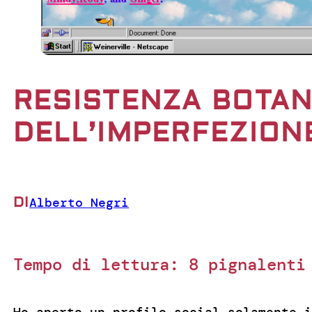
RESISTENZA BOTAN
DELL’IMPERFEZION
DI
Alberto Negri
Tempo di lettura:
8
pignalenti
Ho aperto un profilo social solamente i