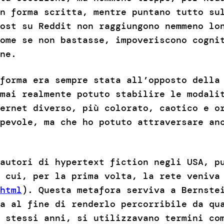
n forma scritta, mentre puntano tutto su
ost su Reddit non raggiungono nemmeno lo
ome se non bastasse, impoveriscono cogni
ne.
forma era sempre stata all’opposto della
mai realmente potuto stabilire le modali
ernet diverso, più colorato, caotico e o
apevole, ma che ho potuto attraversare a
autori di hypertext fiction negli USA, p
 cui, per la prima volta, la rete veniva 
html
). Questa metafora serviva a Bernste
a al fine di renderlo percorribile da qu
i stessi anni, si utilizzavano termini c