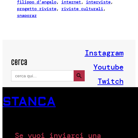
filippo d’angelo
, 
internet
, 
interviste
, 
progetto riviste
, 
riviste culturali
, 
snaporaz
Instagram
cerca
Youtube
Search Button
Search
for:
Twitch
STANCA
Se vuoi inviarci una