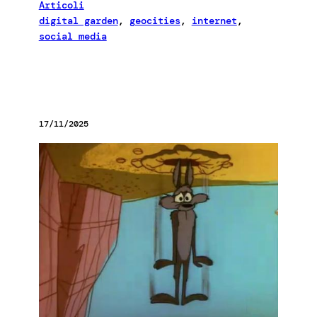
Articoli
digital garden
, 
geocities
, 
internet
, 
social media
17/11/2025