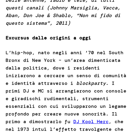
Delle antenne, radio e tele, di tutti
questi canali (Johnny Marsiglia, Vacca,
Aban, Don Joe & Shablo, “Non mi fido di
questo sistema”, 2011)
Excursus dalle origini a oggi
L’hip-hop, nato negli anni ‘70 nel South
Bronx di New York – un’area dimenticata
dalla politica, dove i residenti
iniziarono a cercare un senso di comunità
e identità attraverso i
blockparty
. I
primi DJ e MC si arrangiarono con console
e giradischi rudimentali, strumenti
essenziali con cui svilupparono un legame
profondo per creare nuove sonorità. Il
primo a dimostrarlo fu
DJ Kool Herc
, che
nel 1973 intuì l’effetto travolgente che