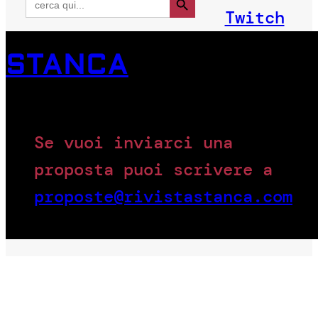
for:
Twitch
STANCA
Se vuoi inviarci una
proposta puoi scrivere a
proposte@rivistastanca.com