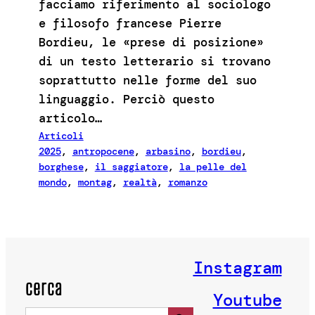
facciamo riferimento al sociologo
e filosofo francese Pierre
Bordieu, le «prese di posizione»
di un testo letterario si trovano
soprattutto nelle forme del suo
linguaggio. Perciò questo
articolo…
Articoli
2025
, 
antropocene
, 
arbasino
, 
bordieu
, 
borghese
, 
il saggiatore
, 
la pelle del
mondo
, 
montag
, 
realtà
, 
romanzo
Instagram
cerca
Youtube
Search Button
Search