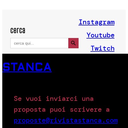
Instagram
cerca
Youtube
Search Button
Search
for:
Twitch
STANCA
Se vuoi inviarci una
proposta puoi scrivere a
proposte@rivistastanca.com