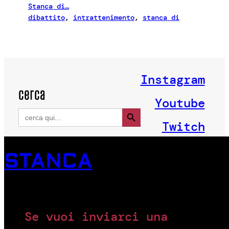
Stanca di…
dibattito
, 
intrattenimento
, 
stanca di
Instagram
cerca
Youtube
Search Button
Search
for:
Twitch
STANCA
Se vuoi inviarci una