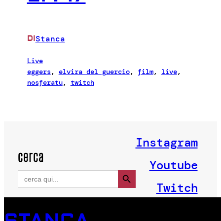
Stanca
DI
Live
eggers
, 
elvira del guercio
, 
film
, 
live
, 
nosferatu
, 
twitch
Instagram
cerca
Youtube
Search Button
Search
for:
Twitch