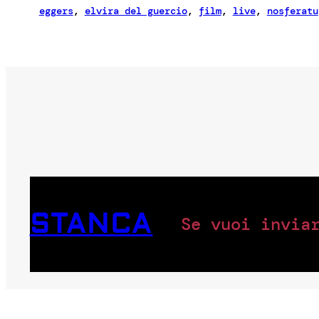
eggers
, 
elvira del guercio
, 
film
, 
live
, 
nosferatu
STANCA
Se vuoi invia