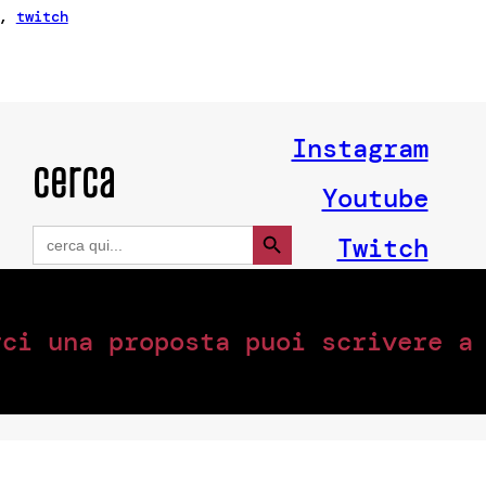
, 
twitch
Instagram
cerca
Youtube
Search Button
Search
Twitch
for:
rci una proposta puoi scrivere 