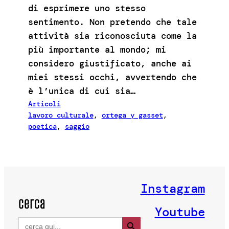
di esprimere uno stesso
sentimento. Non pretendo che tale
attività sia riconosciuta come la
più importante al mondo; mi
considero giustificato, anche ai
miei stessi occhi, avvertendo che
è l’unica di cui sia…
Articoli
lavoro culturale
, 
ortega y gasset
, 
poetica
, 
saggio
Instagram
cerca
Youtube
Search Button
Search
for: