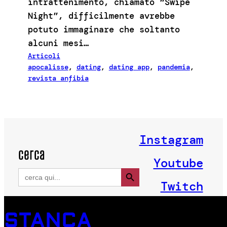
intrattenimento, chiamato “Swipe
Night”, difficilmente avrebbe
potuto immaginare che soltanto
alcuni mesi…
Articoli
apocalisse
, 
dating
, 
dating app
, 
pandemia
, 
revista anfibia
Instagram
cerca
Youtube
Search Button
Search
for:
Twitch
STANCA