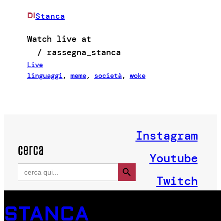
Stanca
DI
Watch live at
/ rassegna_stanca
Live
linguaggi
, 
meme
, 
società
, 
woke
Instagram
cerca
Youtube
Search Button
Search
for:
Twitch
STANCA