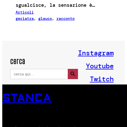
sgualcisce, la sensazione è…
Articoli
geriatra
, 
glauco
, 
racconto
Instagram
cerca
Youtube
Search Button
Search
for:
Twitch
STANCA