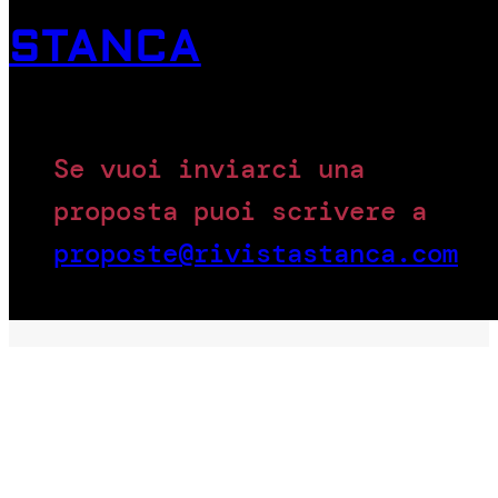
STANCA
Se vuoi inviarci una
proposta puoi scrivere a
proposte@rivistastanca.com