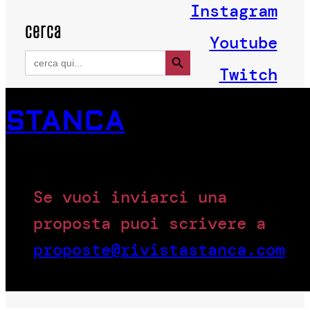
Instagram
cerca
Youtube
Search Button
Search
for:
Twitch
STANCA
Se vuoi inviarci una
proposta puoi scrivere a
proposte@rivistastanca.com