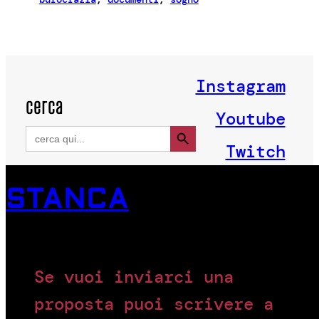
Instagram
cerca
Youtube
Search Button
Search
for:
Twitch
STANCA
Se vuoi inviarci una
proposta puoi scrivere a