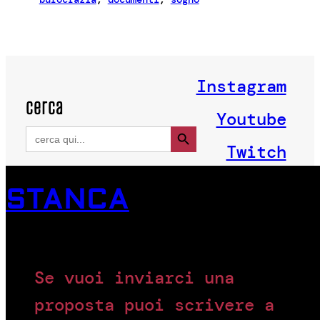
Instagram
cerca
Youtube
Search Button
Search
for:
Twitch
STANCA
Se vuoi inviarci una
proposta puoi scrivere a