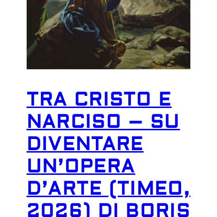
TRA CRISTO E
NARCISO – SU
DIVENTARE
UN’OPERA
D’ARTE (TIMEO,
2026) DI BORIS