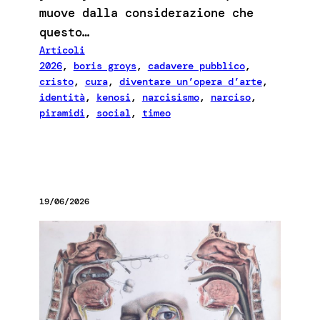
muove dalla considerazione che
questo…
Articoli
2026
, 
boris groys
, 
cadavere pubblico
, 
cristo
, 
cura
, 
diventare un’opera d’arte
, 
identità
, 
kenosi
, 
narcisismo
, 
narciso
, 
piramidi
, 
social
, 
timeo
19/06/2026