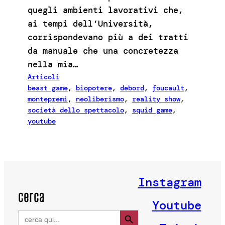
quegli ambienti lavorativi che,
ai tempi dell’Università,
corrispondevano più a dei tratti
da manuale che una concretezza
nella mia…
Articoli
beast game
, 
biopotere
, 
debord
, 
foucault
, 
montepremi
, 
neoliberismo
, 
reality show
, 
società dello spettacolo
, 
squid game
, 
youtube
Instagram
cerca
Youtube
Search Button
Search
for: