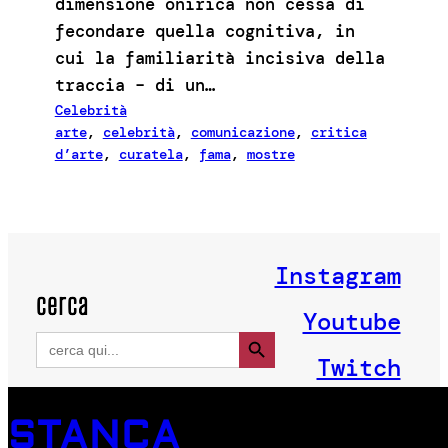
dimensione onirica non cessa di
fecondare quella cognitiva, in
cui la familiarità incisiva della
traccia – di un…
Celebrità
arte
, 
celebrità
, 
comunicazione
, 
critica
d’arte
, 
curatela
, 
fama
, 
mostre
Instagram
cerca
Youtube
Search Button
Search
for:
Twitch
STANCA