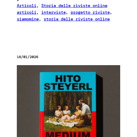
Articoli
, 
Storia delle riviste online
articoli
, 
interviste
, 
progetto riviste
, 
siamomine
, 
storia delle riviste online
16/01/2026