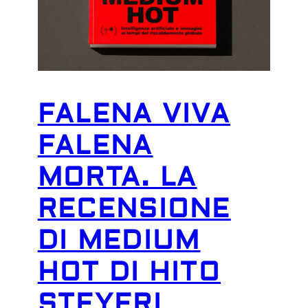
FALENA VIVA
FALENA
MORTA. LA
RECENSIONE
DI MEDIUM
HOT DI HITO
STEYERL