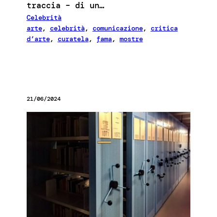
traccia – di un…
Celebrità
arte
, 
celebrità
, 
comunicazione
, 
critica
d’arte
, 
curatela
, 
fama
, 
mostre
21/06/2024