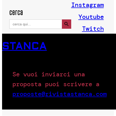
Instagram
cerca
Youtube
Search Button
Search
for:
Twitch
STANCA
Se vuoi inviarci una
proposta puoi scrivere a
proposte@rivistastanca.com