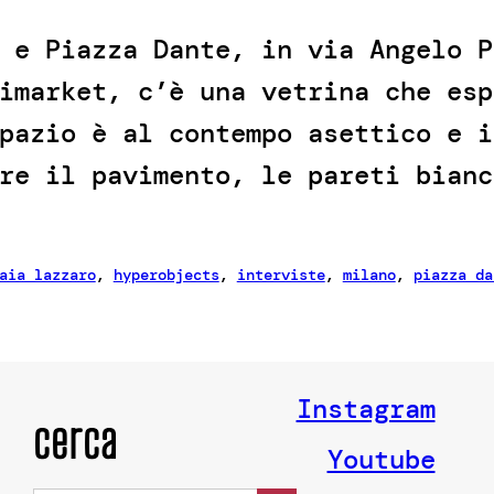
 e Piazza Dante, in via Angelo P
imarket, c’è una vetrina che esp
pazio è al contempo asettico e i
re il pavimento, le pareti bianc
aia lazzaro
, 
hyperobjects
, 
interviste
, 
milano
, 
piazza da
Instagram
cerca
Youtube
Search Button