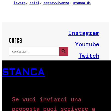
lavoro
, 
soldi
, 
sopravvivenza
, 
stanca di
Instagram
cerca
Youtube
Search Button
Search
for:
Twitch
STANCA
Se vuoi inviarci una
proposta puoi scrivere a