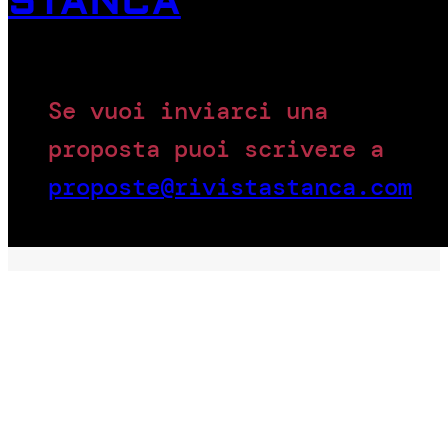
STANCA
Se vuoi inviarci una
proposta puoi scrivere a
proposte@rivistastanca.com