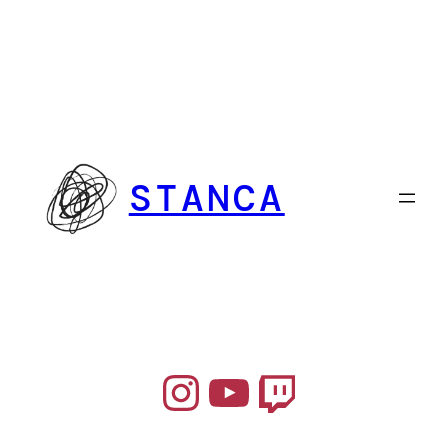
Vai
al
contenuto
STANCA
Instagram
YouTube
Twitch