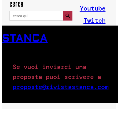
cerca
Youtube
Search Button
Search
for:
Twitch
STANCA
Se vuoi inviarci una
proposta puoi scrivere a
proposte@rivistastanca.com