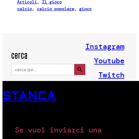
Articoli
, 
Il gioco
calcio
, 
calcio popolare
, 
gioco
Instagram
cerca
Youtube
Search Button
Search
for:
Twitch
STANCA
Se vuoi inviarci una