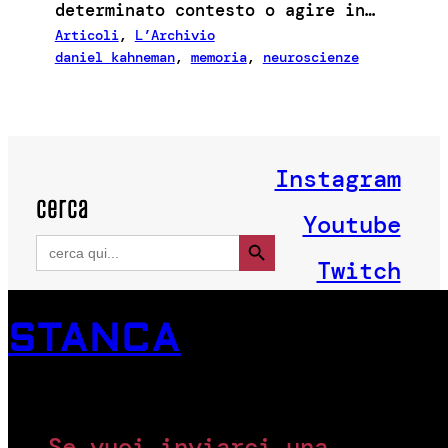
determinato contesto o agire in…
Articoli
, 
L’Archivio
daniel kahneman
, 
memoria
, 
neuroscienze
Instagram
cerca
Youtube
Search Button
Search
for:
Twitch
STANCA
Se vuoi inviarci una